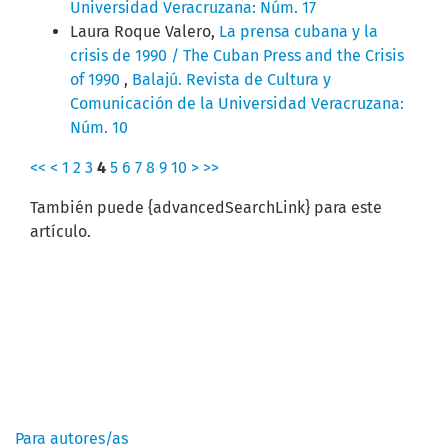
Universidad Veracruzana: Núm. 17
Laura Roque Valero,
La prensa cubana y la
crisis de 1990 / The Cuban Press and the Crisis
of 1990
,
Balajú. Revista de Cultura y
Comunicación de la Universidad Veracruzana:
Núm. 10
<<
<
1
2
3
4
5
6
7
8
9
10
>
>>
También puede {advancedSearchLink} para este
artículo.
Información
Para autores/as