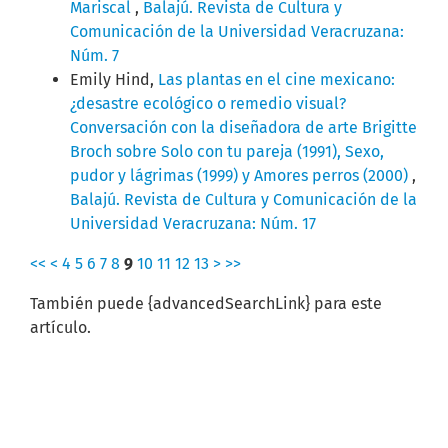
Mariscal
,
Balajú. Revista de Cultura y
Comunicación de la Universidad Veracruzana:
Núm. 7
Emily Hind,
Las plantas en el cine mexicano:
¿desastre ecológico o remedio visual?
Conversación con la diseñadora de arte Brigitte
Broch sobre Solo con tu pareja (1991), Sexo,
pudor y lágrimas (1999) y Amores perros (2000)
,
Balajú. Revista de Cultura y Comunicación de la
Universidad Veracruzana: Núm. 17
<<
<
4
5
6
7
8
9
10
11
12
13
>
>>
También puede {advancedSearchLink} para este
artículo.