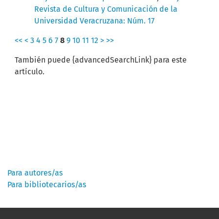
Revista de Cultura y Comunicación de la
Universidad Veracruzana: Núm. 17
<<
<
3
4
5
6
7
8
9
10
11
12
>
>>
También puede {advancedSearchLink} para este
artículo.
Información
Para autores/as
Para bibliotecarios/as