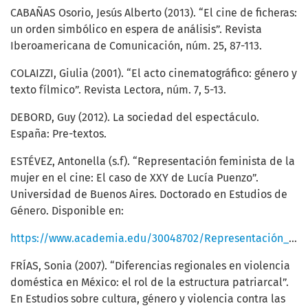
CABAÑAS Osorio, Jesús Alberto (2013). “El cine de ficheras:
un orden simbólico en espera de análisis”. Revista
Iberoamericana de Comunicación, núm. 25, 87-113.
COLAIZZI, Giulia (2001). “El acto cinematográfico: género y
texto fílmico”. Revista Lectora, núm. 7, 5-13.
DEBORD, Guy (2012). La sociedad del espectáculo.
España: Pre-textos.
ESTÉVEZ, Antonella (s.f). “Representación feminista de la
mujer en el cine: El caso de XXY de Lucía Puenzo”.
Universidad de Buenos Aires. Doctorado en Estudios de
Género. Disponible en:
https://www.academia.edu/30048702/Representación_feminista_de_la_mujer_en_el_cine_El_caso_de_XXY_de_Lucí_Da_Puenzo.pdf
FRÍAS, Sonia (2007). “Diferencias regionales en violencia
doméstica en México: el rol de la estructura patriarcal”.
En Estudios sobre cultura, género y violencia contra las