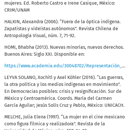
mujeres. Ed. Roberto Castro e Irene Casique, México:
CRIM/UNAM
HALKIN, Alexandra (2006). “Fuera de la óptica indígena.
Zapatistas y videístas autónomos”. Revista Chilena de
Antropología Visual, núm. 7, 71-92.
HOMI, Bhabha (2013). Nuevas minorías, nuevos derechos.
Buenos Aires: Siglo XXI. Disponible en:
https://www.academia.edu/30048702/Representación_feminista_de_la_mujer_en_el_cine_El_caso_de_XXY_de_Lucía_Da_Puenzo.pdf
LEYVA SOLANO, Xochitl y Axel Köhler (2016). “Las guerras,
la otra política y los medios indígenas en movimiento”.
En Democracias posibles: crisis y resignificación. Sur de
México y Centroamérica. Coords. María del Carmen
García Aguilar; Jesús Solís Cruz y Pablo, México: UNICACH.
MELCHE, Julia Elena (1997). “La mujer en el cine mexicano
como figura fílmica y realizadora”. Revista de la