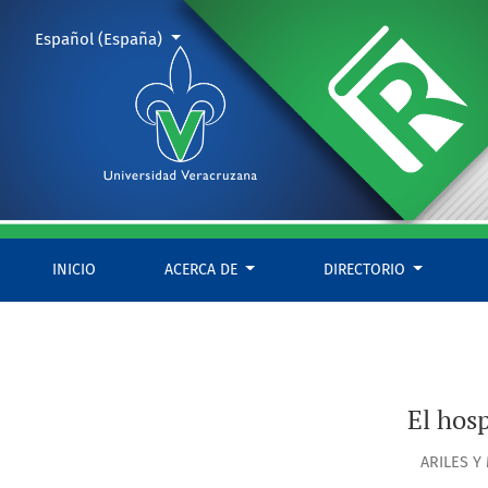
El hospital psiquiátrico en el escenario de la Modernidad
Cambiar el idioma. El actual es:
Español (España)
INICIO
ACERCA DE
DIRECTORIO
El hosp
ARILES Y