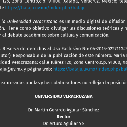
 126, Zona Centro,c.p. 91000, Xalapa, Veracruz, México; tel
eb:
https://balaju.uv.mx/index.php/balaju
 la Universidad Veracruzana
es un medio digital de difusión
n. Tiene como objetivo divulgar las discusiones teóricas y 
uir al debate académico sobre cultura y comunicación.
go. Reserva de derechos al Uso Exclusivo No: 04-2015-022711
dautor). Responsable de la publicación de este número: María
idad Veracruzana: calle Juárez 126, Zona Centro,c.p. 91000, Xa
balaju@uv.mx y página web:
https://balaju.uv.mx/index.php/ba
expresadas por las y los colaboradores no reflejan la posición
UNIVERSIDAD VERACRUZANA
Dr. Martín Gerardo Aguilar Sánchez
Rector
Dr. Arturo Aguilar Ye