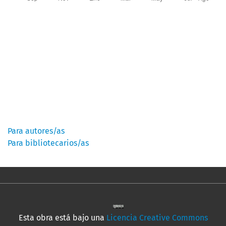
Información
Para autores/as
Para bibliotecarios/as
Esta obra está bajo una
Licencia Creative Commons