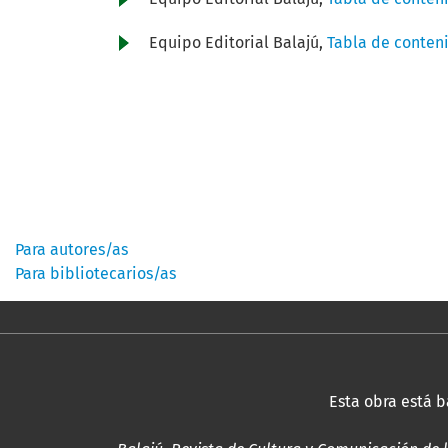
Equipo Editorial Balajú,
Tabla de conten
Información
Para autores/as
Para bibliotecarios/as
Esta obra está 