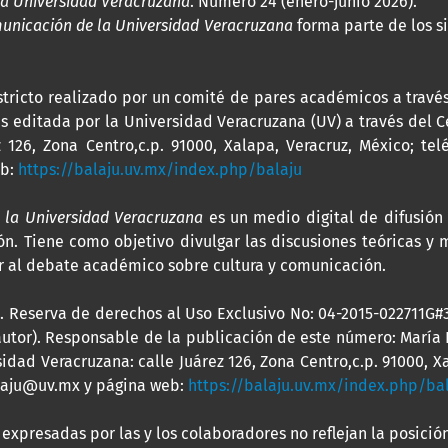
la Universidad Veracruzana
. Número 24 (enero-junio 2026).
municación de la Universidad Veracruzana
forma parte de los si
 estricto realizado por un comité de pares académicos a trav
 es editada por la Universidad Veracruzana (UV) a través del
 126, Zona Centro,c.p. 91000, Xalapa, Veracruz, México; tel
eb:
https://balaju.uv.mx/index.php/balaju
 la Universidad Veracruzana
es un medio digital de difusión
n. Tiene como objetivo divulgar las discusiones teóricas y 
uir al debate académico sobre cultura y comunicación.
go. Reserva de derechos al Uso Exclusivo No: 04-2015-022711
dautor). Responsable de la publicación de este número: María
idad Veracruzana: calle Juárez 126, Zona Centro,c.p. 91000, Xa
balaju@uv.mx y página web:
https://balaju.uv.mx/index.php/ba
expresadas por las y los colaboradores no reflejan la posición