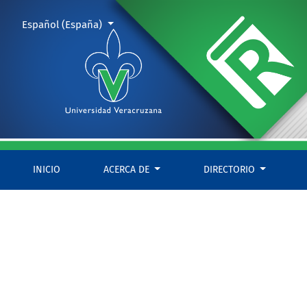
Créditos
Cambiar el idioma. El actual es:
Español (España)
INICIO
ACERCA DE
DIRECTORIO